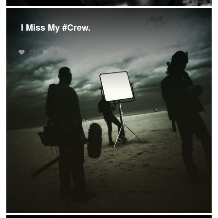
I Miss My #Crew.
21
0