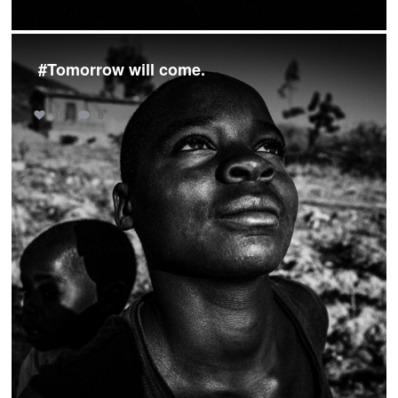
#Tomorrow will come.
16
0