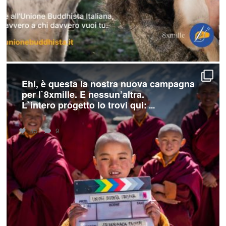
Ehi, è questa la nostra nuova campagna
per l`8xmille. E nessun’altra.
L`intero progetto lo trovi qui:
...
45
9