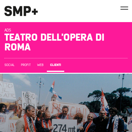
ADS
TEATRO DELL'OPERA DI
ROMA
CLIENTI
SOCIAL
PROFIT
WEB