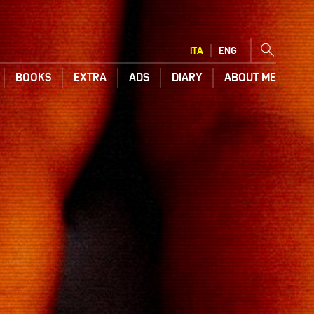
ITA
ENG
BOOKS
EXTRA
ADS
DIARY
ABOUT ME