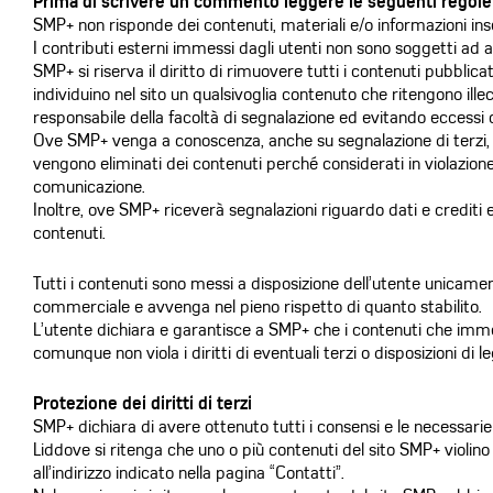
Prima di scrivere un commento leggere le seguenti regole
SMP+ non risponde dei contenuti, materiali e/o informazioni inser
I contributi esterni immessi dagli utenti non sono soggetti ad
SMP+ si riserva il diritto di rimuovere tutti i contenuti pubblicat
individuino nel sito un qualsivoglia contenuto che ritengono ill
responsabile della facoltà di segnalazione ed evitando eccessi 
Ove SMP+ venga a conoscenza, anche su segnalazione di terzi, dell
vengono eliminati dei contenuti perché considerati in violazione de
comunicazione.
Inoltre, ove SMP+ riceverà segnalazioni riguardo dati e crediti 
contenuti.
Tutti i contenuti sono messi a disposizione dell’utente unicamen
commerciale e avvenga nel pieno rispetto di quanto stabilito.
L’utente dichiara e garantisce a SMP+ che i contenuti che immet
comunque non viola i diritti di eventuali terzi o disposizioni di l
Protezione dei diritti di terzi
SMP+ dichiara di avere ottenuto tutti i consensi e le necessarie li
Liddove si ritenga che uno o più contenuti del sito SMP+ violin
all’indirizzo indicato nella pagina “Contatti”.