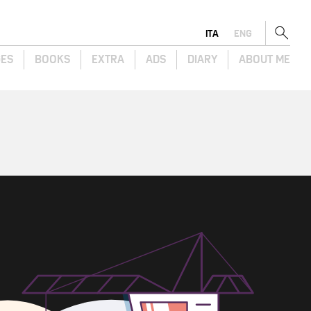
ITA
ENG
GES
BOOKS
EXTRA
ADS
DIARY
ABOUT ME