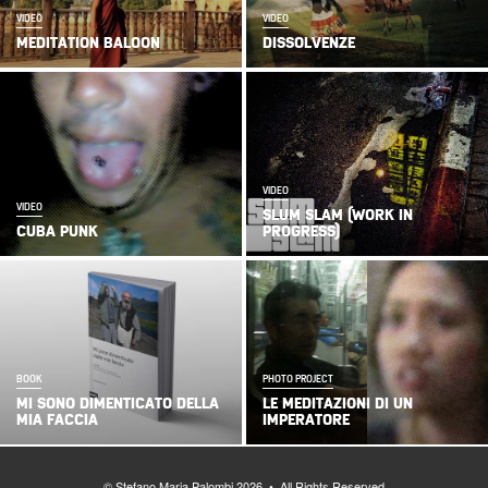
VIDEO
VIDEO
MEDITATION BALOON
DISSOLVENZE
VIDEO
VIDEO
SLUM SLAM (WORK IN
CUBA PUNK
PROGRESS)
BOOK
PHOTO PROJECT
MI SONO DIMENTICATO DELLA
LE MEDITAZIONI DI UN
MIA FACCIA
IMPERATORE
© Stefano Maria Palombi 2026 • All Rights Reserved