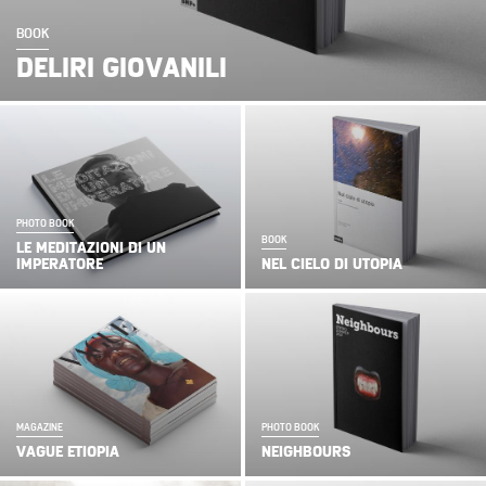
BOOK
DELIRI GIOVANILI
PHOTO BOOK
BOOK
LE MEDITAZIONI DI UN
IMPERATORE
NEL CIELO DI UTOPIA
MAGAZINE
PHOTO BOOK
VAGUE ETIOPIA
NEIGHBOURS