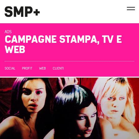
ADS
CAMPAGNE STAMPA, TV E
WEB
SOCIAL
PROFIT
WEB
CLIENTI