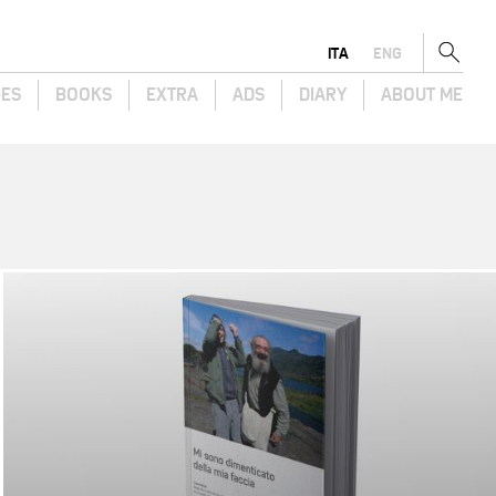
ITA
ENG
GES
BOOKS
EXTRA
ADS
DIARY
ABOUT ME