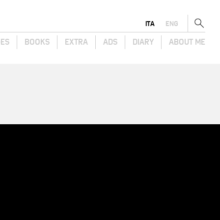
ITA
ENG
GES
BOOKS
EXTRA
ADS
DIARY
ABOUT ME