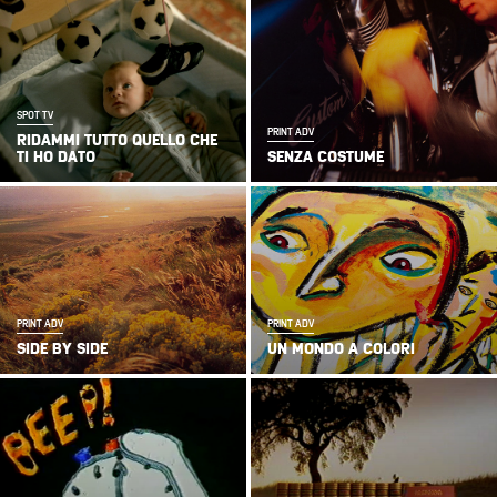
SPOT TV
PRINT ADV
RIDAMMI TUTTO QUELLO CHE
TI HO DATO
SENZA COSTUME
PRINT ADV
PRINT ADV
SIDE BY SIDE
UN MONDO A COLORI