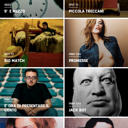
VIDEO
SPOT TV
9″ E MEZZO
PICCOLA TRECCANI
SPOT TV
PRINT ADV
BIG MATCH
PROMESSE
PRINT ADV
PRINT ADV
E’ ORA DI PRESENTARE IL
CONTO
JACK BOT