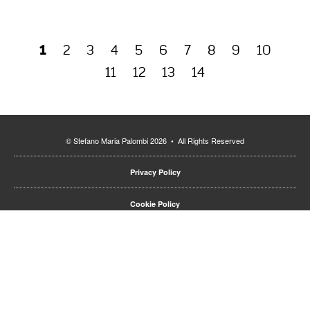
1
2
3
4
5
6
7
8
9
10
11
12
13
14
© Stefano Maria Palombi 2026 • All Rights Reserved
Privacy Policy
Cookie Policy
• webdesign:
Termini d'uso
Paolo Beraldo
Segui SMP su
stefanomaria.palombi@gmail.com