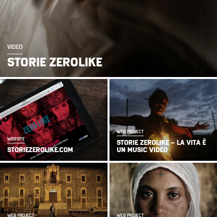
VIDEO
STORIE ZEROLIKE
WEB PROJECT
WEBSITE
STORIE ZEROLIKE – LA VITA È
STORIEZEROLIKE.COM
UN MUSIC VIDEO
WEB PROJECT
WEB PROJECT