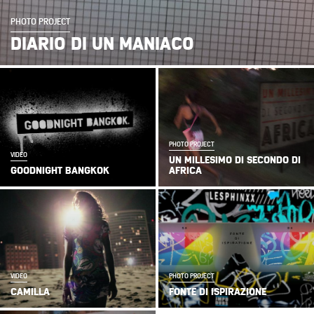
PHOTO PROJECT
DIARIO DI UN MANIACO
PHOTO PROJECT
VIDEO
UN MILLESIMO DI SECONDO DI
GOODNIGHT BANGKOK
AFRICA
VIDEO
PHOTO PROJECT
CAMILLA
FONTE DI ISPIRAZIONE