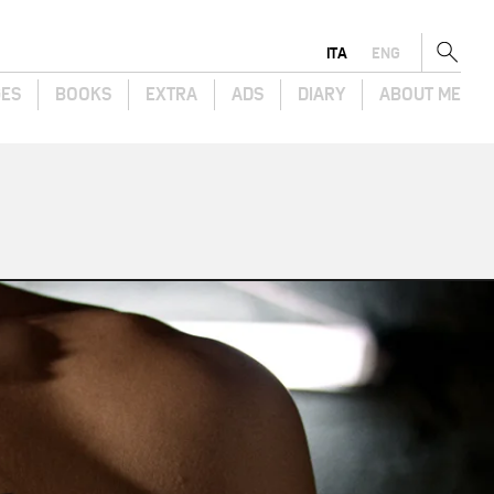
ITA
ENG
GES
BOOKS
EXTRA
ADS
DIARY
ABOUT ME