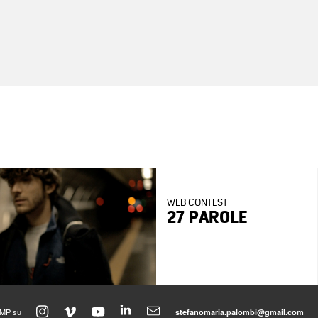
WEB CONTEST
27 PAROLE
SMP su
stefanomaria.palombi@gmail.com