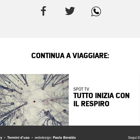
CONTINUA A VIAGGIARE:
SPOT TV
TUTTO INIZIA CON
IL RESPIRO
•
• webdesign:
Segui 
cy
Termini d'uso
Paolo Beraldo