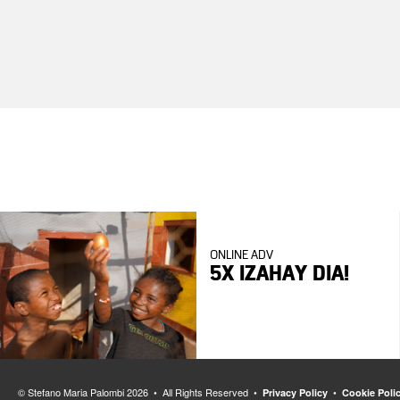
ONLINE ADV
5X IZAHAY DIA!
© Stefano Maria Palombi 2026 • All Rights Reserved
•
•
Privacy Policy
Cookie Poli