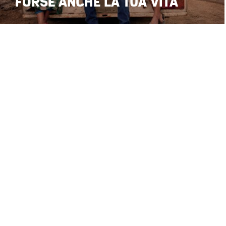
FORSE ANCHE LA TUA VITA
© Stefano Maria Palombi 2026 • All Rights Reserved
•
•
Privacy Policy
Cookie Poli