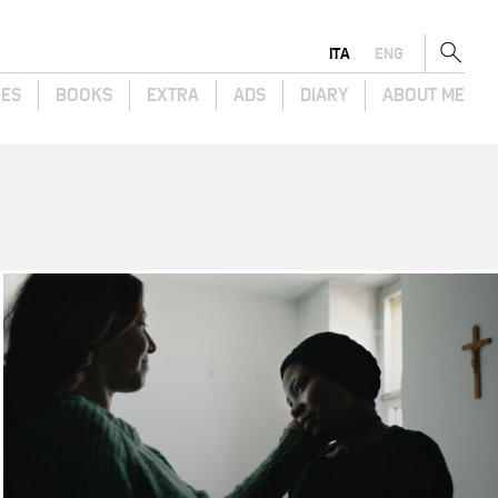
ITA
ENG
GES
BOOKS
EXTRA
ADS
DIARY
ABOUT ME