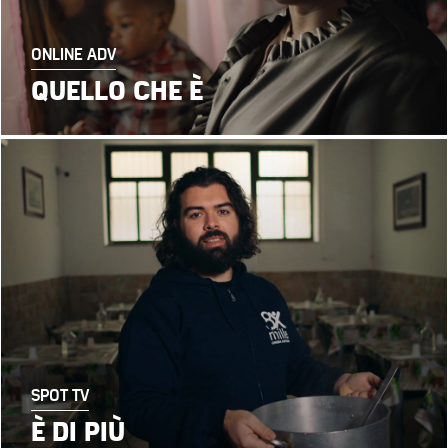
ONLINE ADV
QUELLO CHE È
SPOT TV
È DI PIÙ