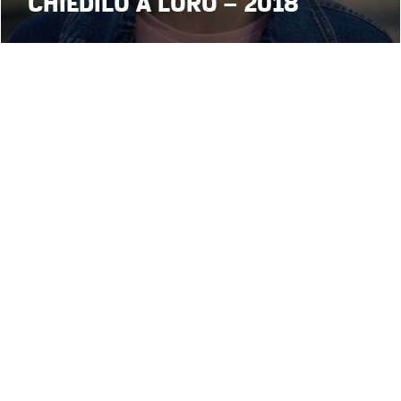
CHIEDILO A LORO – 2018
1
2
3
4
•
• webdesign:
Segui 
cy
Termini d'uso
Paolo Beraldo