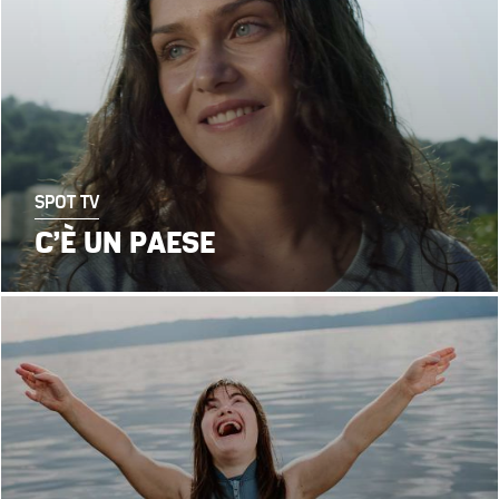
SPOT TV
C’È UN PAESE