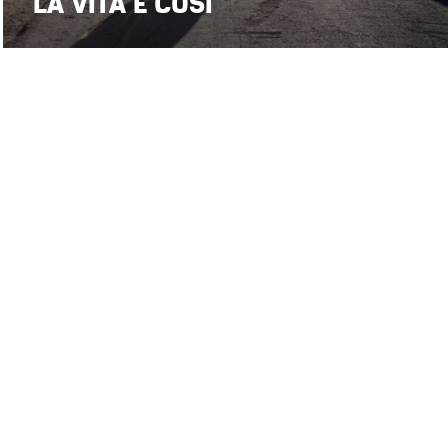
LA VITA È COSÌ
SMP su
stefanomaria.palombi@gmail.com