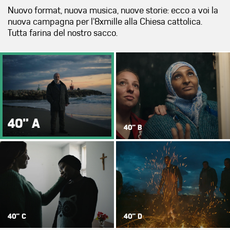
Nuovo format, nuova musica, nuove storie: ecco a voi la
nuova campagna per l’8xmille alla Chiesa cattolica.
Tutta farina del nostro sacco.
">
">
40" A
40" B
">
">
40" C
40" D