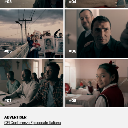
#03
#04
#05
#06
#07
#08
ADVERTISER
CEI Conferenza Episcopale Italiana