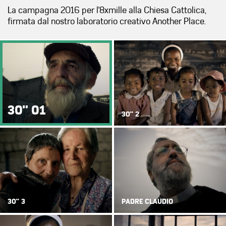
La campagna 2016 per l'8xmille alla Chiesa Cattolica,
firmata dal nostro laboratorio creativo Another Place.
">
">
30" 01
30" 2
">
30" 3
PADRE CLAUDIO