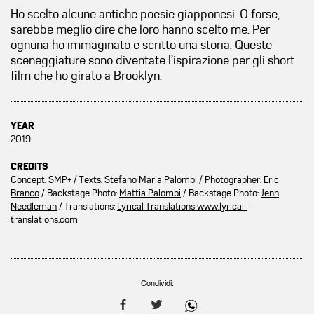
Ho scelto alcune antiche poesie giapponesi. O forse,
sarebbe meglio dire che loro hanno scelto me. Per
ognuna ho immaginato e scritto una storia. Queste
sceneggiature sono diventate l’ispirazione per gli short
film che ho girato a Brooklyn.
YEAR
2019
CREDITS
Concept:
SMP+
/ Texts:
Stefano Maria Palombi
/ Photographer:
Eric
Branco
/ Backstage Photo:
Mattia Palombi
/ Backstage Photo:
Jenn
Needleman
/ Translations:
Lyrical Translations www.lyrical-
translations.com
Condividi: